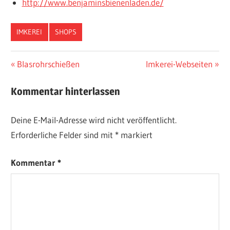
http://www.benjaminsbienenladen.de/
IMKEREI
SHOPS
Beitragsnavigation
Vorheriger
Nächster
Blasrohrschießen
Imkerei-Webseiten
Beitrag:
Beitrag:
Kommentar hinterlassen
Deine E-Mail-Adresse wird nicht veröffentlicht.
Erforderliche Felder sind mit
*
markiert
Kommentar
*