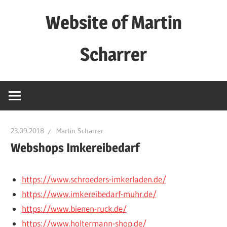
Zum
Website of Martin
Inhalt
springen
Scharrer
Private
Website
23.09.2018
Martin Scharrer
Webshops Imkereibedarf
https://www.schroeders-imkerladen.de/
https://www.imkereibedarf-muhr.de/
https://www.bienen-ruck.de/
https://www.holtermann-shop.de/