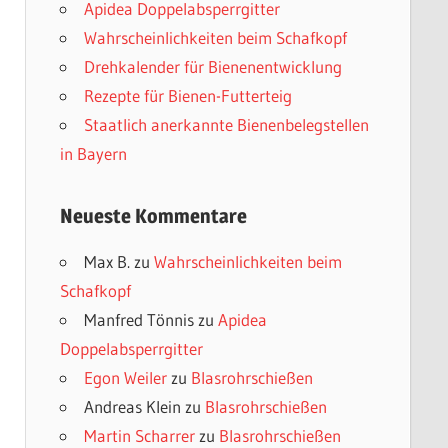
Apidea Doppelabsperrgitter
Wahrscheinlichkeiten beim Schafkopf
Drehkalender für Bienenentwicklung
Rezepte für Bienen-Futterteig
Staatlich anerkannte Bienenbelegstellen
in Bayern
Neueste Kommentare
Max B.
zu
Wahrscheinlichkeiten beim
Schafkopf
Manfred Tönnis
zu
Apidea
Doppelabsperrgitter
Egon Weiler
zu
Blasrohrschießen
Andreas Klein
zu
Blasrohrschießen
Martin Scharrer
zu
Blasrohrschießen