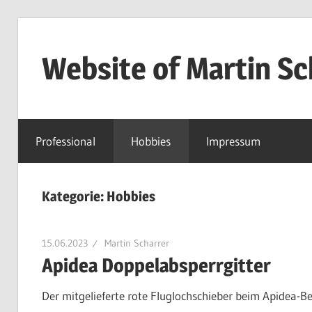
Zum
Inhalt
Website of Martin Sc
springen
Private
Website
Professional
Hobbies
Impressum
Kategorie:
Hobbies
15.06.2023
Martin Scharrer
Apidea Doppelabsperrgitter
Der mitgelieferte rote Fluglochschieber beim Apidea-B