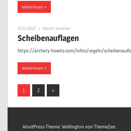
Weiterlesen
22.11.2017
Martin Scharrer
Scheibenauflagen
https://archery-howto.com/infos/regeln/scheibenaufl
Weiterlesen
Seitennummerierung
Nächste
1
2
»
Beiträge
der
Beiträge
WordPress-Theme: Wellington von ThemeZee.