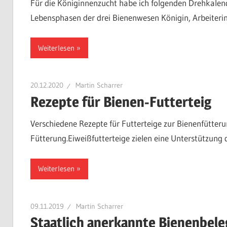
Für die Königinnenzucht habe ich folgenden Drehkalender
Lebensphasen der drei Bienenwesen Königin, Arbeiteri
Weiterlesen
20.12.2020
Martin Scharrer
Rezepte für Bienen-Futterteig
Verschiedene Rezepte für Futterteige zur Bienenfütter
Fütterung.Eiweißfutterteige zielen eine Unterstützung de
Weiterlesen
09.11.2019
Martin Scharrer
Staatlich anerkannte Bienenbele