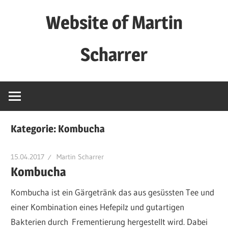
Zum
Website of Martin
Inhalt
springen
Scharrer
Private
Website
Kategorie:
Kombucha
15.04.2017
Martin Scharrer
Kombucha
Kombucha ist ein Gärgetränk das aus gesüssten Tee und
einer Kombination eines Hefepilz und gutartigen
Bakterien durch Frementierung hergestellt wird. Dabei