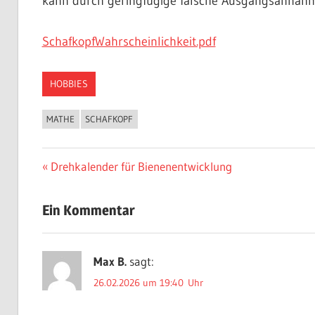
kann durch geringfügige falsche Ausgangsannahm
SchafkopfWahrscheinlichkeit.pdf
HOBBIES
MATHE
SCHAFKOPF
Beitragsnavigation
Vorheriger
Drehkalender für Bienenentwicklung
Beitrag:
Ein Kommentar
Max B.
sagt:
26.02.2026 um 19:40 Uhr