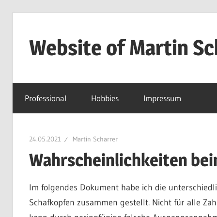
Zum
Inhalt
Website of Martin Sc
springen
Private
Website
Professional
Hobbies
Impressum
24.05.2021
Martin Scharrer
Wahrscheinlichkeiten be
Im folgendes Dokument habe ich die unterschiedli
Schafkopfen zusammen gestellt. Nicht für alle Za