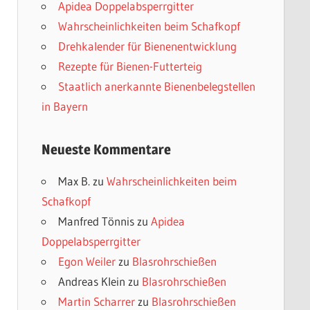
Apidea Doppelabsperrgitter
Wahrscheinlichkeiten beim Schafkopf
Drehkalender für Bienenentwicklung
Rezepte für Bienen-Futterteig
Staatlich anerkannte Bienenbelegstellen
in Bayern
Neueste Kommentare
Max B.
zu
Wahrscheinlichkeiten beim
Schafkopf
Manfred Tönnis
zu
Apidea
Doppelabsperrgitter
Egon Weiler
zu
Blasrohrschießen
Andreas Klein
zu
Blasrohrschießen
Martin Scharrer
zu
Blasrohrschießen