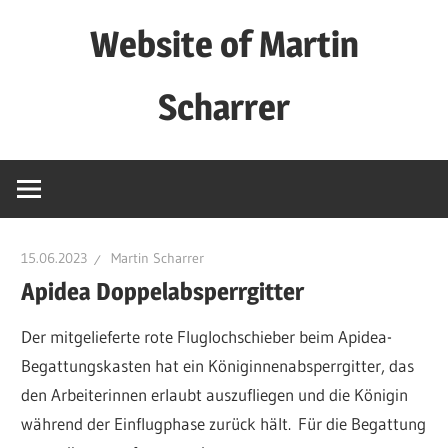
Zum
Website of Martin
Inhalt
springen
Scharrer
Private
Website
15.06.2023
Martin Scharrer
Apidea Doppelabsperrgitter
Der mitgelieferte rote Fluglochschieber beim Apidea-
Begattungskasten hat ein Königinnenabsperrgitter, das
den Arbeiterinnen erlaubt auszufliegen und die Königin
während der Einflugphase zurück hält. Für die Begattung